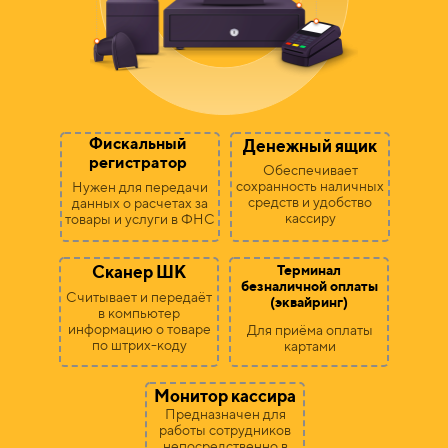
Фискальный
Денежный ящик
регистратор
Обеспечивает
сохранность наличных
Нужен для передачи
средств и удобство
данных о расчетах за
кассиру
товары и услуги в ФНС
Сканер ШК
Терминал
безналичной оплаты
Считывает и передаёт
(эквайринг)
в компьютер
информацию о товаре
Для приёма оплаты
по штрих-коду
картами
Монитор кассира
Предназначен для
работы сотрудников
непосредственно в