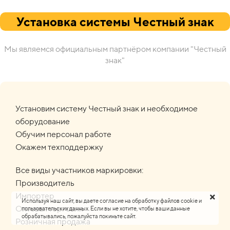
Установка системы Честный знак
Мы являемся официальным партнёром компании "Честный
знак"
Установим систему Честный знак и необходимое
оборудование
Обучим персонал работе
Окажем техподдержку
Все виды участников маркировки:
Производитель
Импортер
Используя наш сайт, вы даете согласие на обработку файлов cookie и
Оптовая торговля
пользовательских данных. Если вы не хотите, чтобы ваши данные
обрабатывались, пожалуйста покиньте сайт.
Розничная продажа