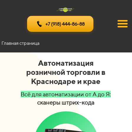
+7 (918) 444-86-88
Главная страница
Автоматизация
розничной торговли в
Краснодаре и крае
Всё для автоматизации от А до Я:
э
л
е
к
т
р
о
н
н
ы
е
в
е
с
ы