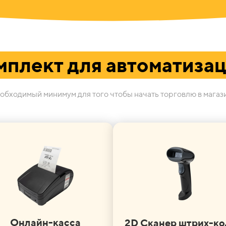
мплект для автоматизац
обходимый минимум для того чтобы начать торговлю в магаз
Онлайн-касса
2D Сканер штрих-ко