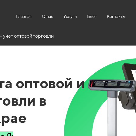
Главная
О нас
Услуги
Блог
Контакты
- учет оптовой торговли
та оптовой и
говли в
крае