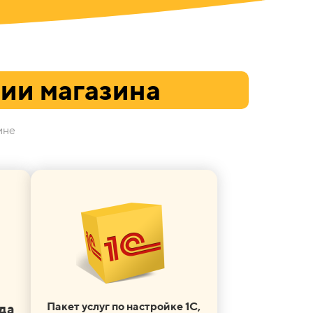
ии магазина
ине
Пакет услуг по настройке 1С,
да