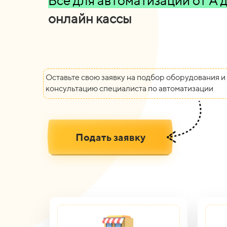
Всё для автоматизации от А д
д
е
т
е
к
т
о
р
ы
в
а
ы
л
ю
т
Оставьте свою заявку на подбор оборудования и
консультацию специалиста по автоматизации
Подать заявку