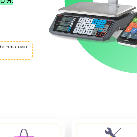
о Я:
 бесплатную