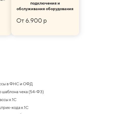
подключения и
обслуживания оборудования
От 6.900 р
ассы в ФНС и ОФД
о шаблона чека (54-ФЗ)
ссы к 1С
трих-кода к 1С