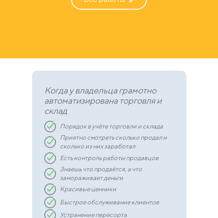
Когда у владельца грамотно
автоматизирована торговля и
склад
Порядок в учёте торговли и склада
Приятно смотреть сколько продал и
сколько из них заработал
Есть контроль работы продавцов
Знаешь что продаётся, а что
замораживает деньги
Красивые ценники
Быстрое обслуживание клиентов
Устранение пересорта