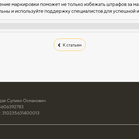
ние маркировки поможет не только избежать штрафов за мар
ельны и используйте поддержку специалистов для успешной 
К статьям
дзе Сулико Османович
5606392783
 310235631400013